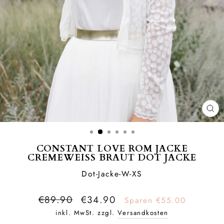
SCH
ES
CONSTANT LOVE ROM JACKE
CREMEWEISS BRAUT DOT JACKE
Dot-Jacke-W-XS
Normaler Preis
Sonderpreis
€89.90
€34.90
Sparen €55.00
inkl. MwSt. zzgl.
Versandkosten